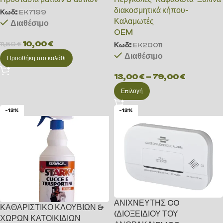
διακοσμητικά κήπου-
Κωδ:
EK7199
Καλαμωτές
Διαθέσιμο
OEM
10,00
€
11,50
€
Κωδ:
EK20011
Διαθέσιμο
Προσθήκη στο καλάθι
13,00
€
–
79,00
€
Επιλογή
-13%
-13%
ΑΝΙΧΝΕΥΤΗΣ CO
ΚΑΘΑΡΙΣΤΙΚΟ ΚΛΟΥΒΙΩΝ &
(ΔΙΟΞΕΙΔΙΟΥ ΤΟΥ
ΧΩΡΩΝ ΚΑΤΟΙΚΙΔΙΩΝ