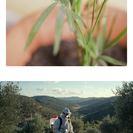
Εξοπλισμός
Είδη Κήπου
Περισσότερα