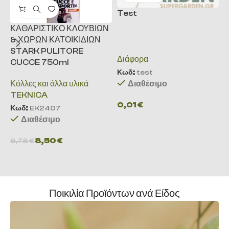
Test
Π
ΚΑΘΑΡΙΣΤΙΚΟ ΚΛΟΥΒΙΩΝ
S
& ΧΩΡΩΝ ΚΑΤΟΙΚΙΔΙΩΝ
α
STARK PULITORE
Διάφορα
CUCCE 750ml
Π
Κωδ:
test
α
Διαθέσιμο
Κόλλες και άλλα υλικά
μ
TEKNICA
0,01
€
Κωδ:
EK2407
Κ
Διαθέσιμο
8,50
€
9,78
€
8
Ποικιλία Προϊόντων ανά Είδος