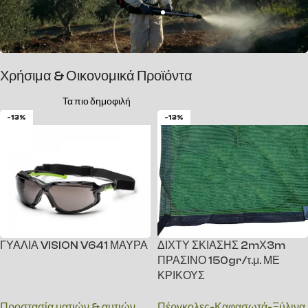
Χρήσιμα & Οικονομικά Προϊόντα
Τα πιο δημοφιλή
-13%
-13%
ΓΥΑΛΙΑ VISION V641 ΜΑΥΡΑ
ΔΙΧΤΥ ΣΚΙΑΣΗΣ 2mΧ3m
ΠΡΑΣΙΝΟ 150gr/τ.μ. ΜΕ
ΚΡΙΚΟΥΣ
Προστασία ματιών & αυτιών
Πέργκολες-Καφασωτά-Ξύλινα