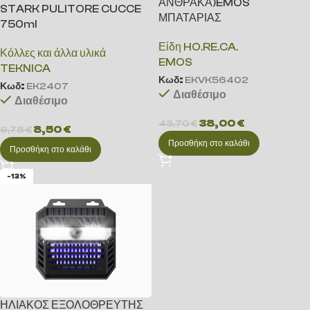
ΑΝΘΡΑΚΑ)EMOS
STARK PULITORE CUCCE
ΜΠΑΤΑΡΙΑΣ
750ml
Είδη HO.RE.CA.
Κόλλες και άλλα υλικά
EMOS
TEKNICA
Κωδ:
EKVK56402
Κωδ:
EK2407
Διαθέσιμο
Διαθέσιμο
38,00
€
43,70
€
8,50
€
9,78
€
Προσθήκη στο καλάθι
Προσθήκη στο καλάθι
-13%
ΗΛΙΑΚΟΣ ΕΞΟΛΟΘΡΕΥΤΗΣ