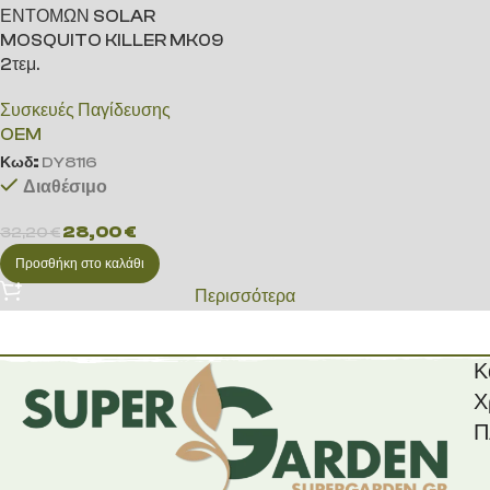
ΕΝΤΟΜΩΝ SOLAR
MOSQUITO KILLER MK09
2τεμ.
Συσκευές Παγίδευσης
OEM
Κωδ:
DY8116
Διαθέσιμο
28,00
€
32,20
€
Προσθήκη στο καλάθι
Περισσότερα
Κ
Χ
Π