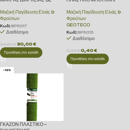
Μαζική Παγίδευση Ελιάς &
Μαζική Παγίδευση Ελιάς &
Φρούτων
Φρούτων
GEOTECO
Κωδ:
BP5017
Διαθέσιμο
Κωδ:
BP5013
Διαθέσιμο
30,00
€
34,50
€
0,40
€
0,46
€
Προσθήκη στο καλάθι
Προσθήκη στο καλάθι
-13%
ΓΚΑΖΟΝ ΠΛΑΣΤΙΚΟ –