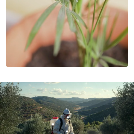
Εξοπλισμός
Είδη Κήπου
Περισσότερα