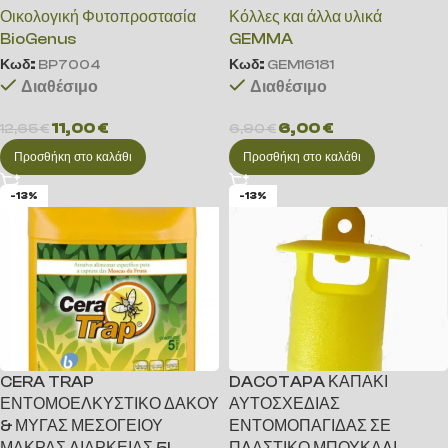
Οικολογική Φυτοπροστασία
Κόλλες και άλλα υλικά
BioGenus
GEMMA
Κωδ:
BP7004
Κωδ:
GEM16181
Διαθέσιμο
Διαθέσιμο
11,00
€
6,00
€
12,65
€
6,90
€
Προσθήκη στο καλάθι
Προσθήκη στο καλάθι
-13%
-13%
CERA TRAP
DACOTAPA ΚΑΠΑΚΙ
ΕΝΤΟΜΟΕΛΚΥΣΤΙΚΟ ΔΑΚΟΥ
ΑΥΤΟΣΧΕΔΙΑΣ
& ΜΥΓΑΣ ΜΕΣΟΓΕΙΟΥ
ΕΝΤΟΜΟΠΑΓΙΔΑΣ ΣΕ
ΜΑΚΡΑΣ ΔΙΑΡΚΕΙΑΣ 5L
ΠΛΑΣΤΙΚΟ ΜΠΟΥΚΑΛΙ