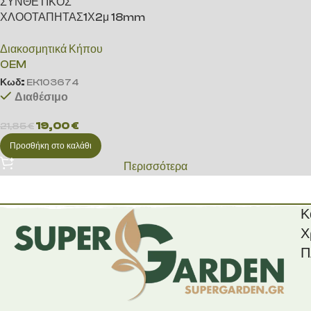
ΣΥΝΘΕΤΙΚΟΣ
ΧΛΟΟΤΑΠΗΤΑΣ1Χ2μ 18mm
Διακοσμητικά Κήπου
OEM
Κωδ:
EK103674
Διαθέσιμο
19,00
€
21,85
€
Προσθήκη στο καλάθι
Περισσότερα
Κ
Χ
Π