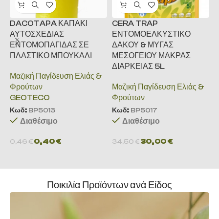
DACOTAPA ΚΑΠΑΚΙ
CERA TRAP
Κ
ΑΥΤΟΣΧΕΔΙΑΣ
ΕΝΤΟΜΟΕΛΚΥΣΤΙΚΟ
&
ΕΝΤΟΜΟΠΑΓΙΔΑΣ ΣΕ
ΔΑΚΟΥ & ΜΥΓΑΣ
ΠΛΑΣΤΙΚΟ ΜΠΟΥΚΑΛΙ
ΜΕΣΟΓΕΙΟΥ ΜΑΚΡΑΣ
ΔΙΑΡΚΕΙΑΣ 5L
Μαζική Παγίδευση Ελιάς &
Κ
Φρούτων
Μαζική Παγίδευση Ελιάς &
GEOTECO
Φρούτων
Κ
Κωδ:
BP5013
Κωδ:
BP5017
Διαθέσιμο
Διαθέσιμο
9
0,40
€
30,00
€
0,46
€
34,50
€
Ποικιλία Προϊόντων ανά Είδος